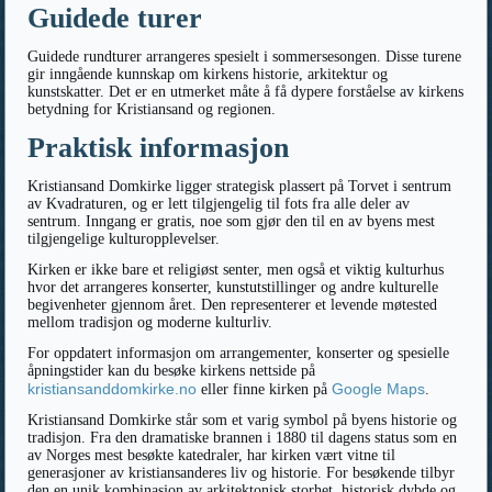
Guidede turer
Guidede rundturer arrangeres spesielt i sommersesongen. Disse turene
gir inngående kunnskap om kirkens historie, arkitektur og
kunstskatter. Det er en utmerket måte å få dypere forståelse av kirkens
betydning for Kristiansand og regionen.
Praktisk informasjon
Kristiansand Domkirke ligger strategisk plassert på Torvet i sentrum
av Kvadraturen, og er lett tilgjengelig til fots fra alle deler av
sentrum. Inngang er gratis, noe som gjør den til en av byens mest
tilgjengelige kulturopplevelser.
Kirken er ikke bare et religiøst senter, men også et viktig kulturhus
hvor det arrangeres konserter, kunstutstillinger og andre kulturelle
begivenheter gjennom året. Den representerer et levende møtested
mellom tradisjon og moderne kulturliv.
For oppdatert informasjon om arrangementer, konserter og spesielle
åpningstider kan du besøke kirkens nettside på
kristiansanddomkirke.no
Google Maps
eller finne kirken på
.
Kristiansand Domkirke står som et varig symbol på byens historie og
tradisjon. Fra den dramatiske brannen i 1880 til dagens status som en
av Norges mest besøkte katedraler, har kirken vært vitne til
generasjoner av kristiansanderes liv og historie. For besøkende tilbyr
den en unik kombinasjon av arkitektonisk storhet, historisk dybde og