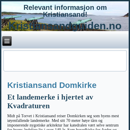
Relevant informasjon om
Kristiansand!
Kristiansandguiden.no
Kristiansand Domkirke
Et landemerke i hjertet av
Kvadraturen
Midt på Torvet i Kristiansand reiser Domkirken seg som byens mest
iøyenfallende landemerke. Med sitt 70 meter høye tårn og
imponerende nygotiske arkitektur har katedralen vært selve sentrum
for byens åndelige liv i over 140 år. Som hovedkirke for Agder og