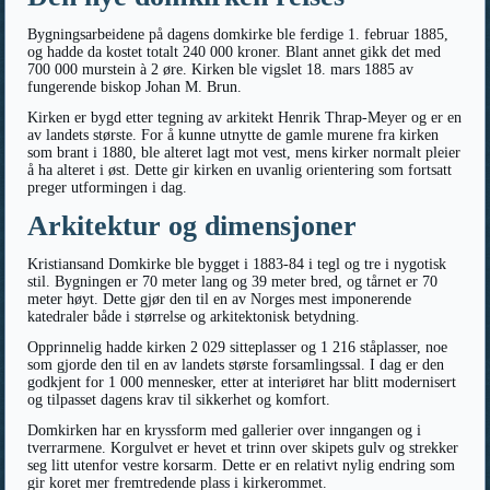
Bygningsarbeidene på dagens domkirke ble ferdige 1. februar 1885,
og hadde da kostet totalt 240 000 kroner. Blant annet gikk det med
700 000 murstein à 2 øre. Kirken ble vigslet 18. mars 1885 av
fungerende biskop Johan M. Brun.
Kirken er bygd etter tegning av arkitekt Henrik Thrap-Meyer og er en
av landets største. For å kunne utnytte de gamle murene fra kirken
som brant i 1880, ble alteret lagt mot vest, mens kirker normalt pleier
å ha alteret i øst. Dette gir kirken en uvanlig orientering som fortsatt
preger utformingen i dag.
Arkitektur og dimensjoner
Kristiansand Domkirke ble bygget i 1883-84 i tegl og tre i nygotisk
stil. Bygningen er 70 meter lang og 39 meter bred, og tårnet er 70
meter høyt. Dette gjør den til en av Norges mest imponerende
katedraler både i størrelse og arkitektonisk betydning.
Opprinnelig hadde kirken 2 029 sitteplasser og 1 216 ståplasser, noe
som gjorde den til en av landets største forsamlingssal. I dag er den
godkjent for 1 000 mennesker, etter at interiøret har blitt modernisert
og tilpasset dagens krav til sikkerhet og komfort.
Domkirken har en kryssform med gallerier over inngangen og i
tverrarmene. Korgulvet er hevet et trinn over skipets gulv og strekker
seg litt utenfor vestre korsarm. Dette er en relativt nylig endring som
gir koret mer fremtredende plass i kirkerommet.