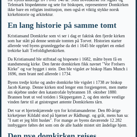
Telemark bispedømme og sete for biskopen, representerer Domkirken
ikke bare en religiøs institusjon, men også et viktig stykke norsk
kirkehistorie og arkitektur.
En lang historie på samme tomt
Kristiansand Domkirke som vi ser i dag er faktisk den fjerde kirken
som har stått på denne sentrale tomten på Torvet. Historien starter
allerede ved byens grunnleggelse da det i 1645 ble oppført en enkel
trekirke kalt Trefoldighetskirken.
Da Kristiansand ble stiftstad og bispesete i 1682, måtte byen få en
standsmessig kirke. Den første domkirken fikk navnet "Vor Frelsers
Kirke" og var bygget i stein. Den ble vigslet av biskop Hans Munch i
1696, men brant ned allerede i 1734.
Byens tredje kirke og andre domkirke ble vigslet i 1738 av biskop
Jacob Kærup. Denne kirken stod lenger enn forgjengeren, men møtte
sin skjebne under den katastrofale bybrannen 18. oktober 1880.
Brannen brøt ut ved totiden i Skippergaten 2, og den sterke vestlige
vinden førte til at gnistregnet antente Domkirkens tårn.
Det var et hjerteskjærende syn for kristiansanderne. Den 80-årige
kirketjener Kildahl stod på hjørnet av Rådhusgt. og gråt, mens han sa:
"I natt er jeg blitt husløs". For mange av byens daværende 12.282
innbyggere føltes det som om de alle hadde mistet sitt åndelige hjem.
Den nye domkirken reises