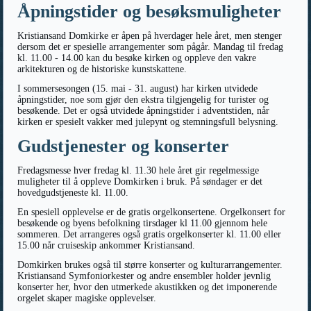
Åpningstider og besøksmuligheter
Kristiansand Domkirke er åpen på hverdager hele året, men stenger
dersom det er spesielle arrangementer som pågår. Mandag til fredag
kl. 11.00 - 14.00 kan du besøke kirken og oppleve den vakre
arkitekturen og de historiske kunstskattene.
I sommersesongen (15. mai - 31. august) har kirken utvidede
åpningstider, noe som gjør den ekstra tilgjengelig for turister og
besøkende. Det er også utvidede åpningstider i adventstiden, når
kirken er spesielt vakker med julepynt og stemningsfull belysning.
Gudstjenester og konserter
Fredagsmesse hver fredag kl. 11.30 hele året gir regelmessige
muligheter til å oppleve Domkirken i bruk. På søndager er det
hovedgudstjeneste kl. 11.00.
En spesiell opplevelse er de gratis orgelkonsertene. Orgelkonsert for
besøkende og byens befolkning tirsdager kl 11.00 gjennom hele
sommeren. Det arrangeres også gratis orgelkonserter kl. 11.00 eller
15.00 når cruiseskip ankommer Kristiansand.
Domkirken brukes også til større konserter og kulturarrangementer.
Kristiansand Symfoniorkester og andre ensembler holder jevnlig
konserter her, hvor den utmerkede akustikken og det imponerende
orgelet skaper magiske opplevelser.