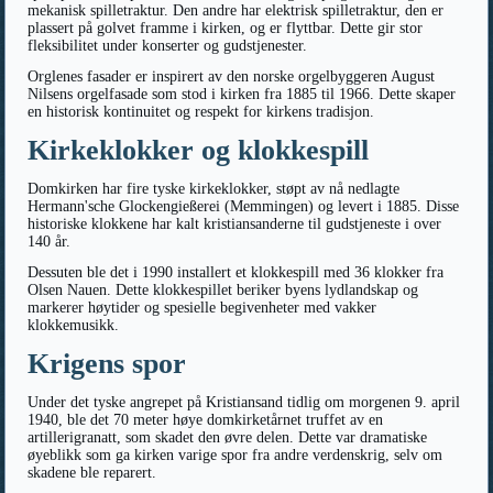
mekanisk spilletraktur. Den andre har elektrisk spilletraktur, den er
plassert på golvet framme i kirken, og er flyttbar. Dette gir stor
fleksibilitet under konserter og gudstjenester.
Orglenes fasader er inspirert av den norske orgelbyggeren August
Nilsens orgelfasade som stod i kirken fra 1885 til 1966. Dette skaper
en historisk kontinuitet og respekt for kirkens tradisjon.
Kirkeklokker og klokkespill
Domkirken har fire tyske kirkeklokker, støpt av nå nedlagte
Hermann'sche Glockengießerei (Memmingen) og levert i 1885. Disse
historiske klokkene har kalt kristiansanderne til gudstjeneste i over
140 år.
Dessuten ble det i 1990 installert et klokkespill med 36 klokker fra
Olsen Nauen. Dette klokkespillet beriker byens lydlandskap og
markerer høytider og spesielle begivenheter med vakker
klokkemusikk.
Krigens spor
Under det tyske angrepet på Kristiansand tidlig om morgenen 9. april
1940, ble det 70 meter høye domkirketårnet truffet av en
artillerigranatt, som skadet den øvre delen. Dette var dramatiske
øyeblikk som ga kirken varige spor fra andre verdenskrig, selv om
skadene ble reparert.