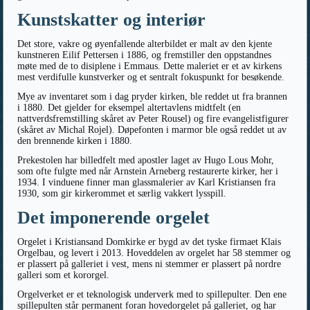
Kunstskatter og interiør
Det store, vakre og øyenfallende alterbildet er malt av den kjente
kunstneren Eilif Pettersen i 1886, og fremstiller den oppstandnes
møte med de to disiplene i Emmaus. Dette maleriet er et av kirkens
mest verdifulle kunstverker og et sentralt fokuspunkt for besøkende.
Mye av inventaret som i dag pryder kirken, ble reddet ut fra brannen
i 1880. Det gjelder for eksempel altertavlens midtfelt (en
nattverdsfremstilling skåret av Peter Rousel) og fire evangelistfigurer
(skåret av Michal Rojel). Døpefonten i marmor ble også reddet ut av
den brennende kirken i 1880.
Prekestolen har billedfelt med apostler laget av Hugo Lous Mohr,
som ofte fulgte med når Arnstein Arneberg restaurerte kirker, her i
1934. I vinduene finner man glassmalerier av Karl Kristiansen fra
1930, som gir kirkerommet et særlig vakkert lysspill.
Det imponerende orgelet
Orgelet i Kristiansand Domkirke er bygd av det tyske firmaet Klais
Orgelbau, og levert i 2013. Hoveddelen av orgelet har 58 stemmer og
er plassert på galleriet i vest, mens ni stemmer er plassert på nordre
galleri som et kororgel.
Orgelverket er et teknologisk underverk med to spillepulter. Den ene
spillepulten står permanent foran hovedorgelet på galleriet, og har