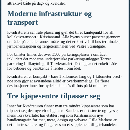
attraktivt både på dag- og kveldstid.
Moderne infrastruktur og
transport
Kvadraturens sentrale plassering gjør det til et knutepunkt for all
kollektivtransport i Kristiansand. Alle byens busser passerer gjennom
området på en eller annen måte, og det er kort vei til bussterminalen,
jernbanestasjonen og fergeterminalen ved Vestre Strandgate.
For bilister finnes det over 3500 parkeringsplasser i området,
inkludert det moderne underjordiske parkeringsanlegget Torvet
parkering i tilknytning til Torvkvartalet. Dette gjør det enkelt både
for beboere og besøkende å ferdes i området.
Kvadraturen er kompakt - bare 1 kilometer lang og 1 kilometer bred -
noe som gjør at avstandene alltid er overkommelige. De fleste
destinasjoner innenfor bydelen kan nås til fots på få minutter.
Tre kjøpesentre tilpasser seg
Innenfor Kvadraturen finner man tre mindre kjøpesentre som har
tilpasset seg den nye virkeligheten. Sandens er det største og nyeste,
mens Torvkvartalet har etablert seg som Kristiansands nye
handlemagasin for mat, mote, design og velvære. Lille Markens er
det minste senteret og fungerer som et supplement til gatehandelen.