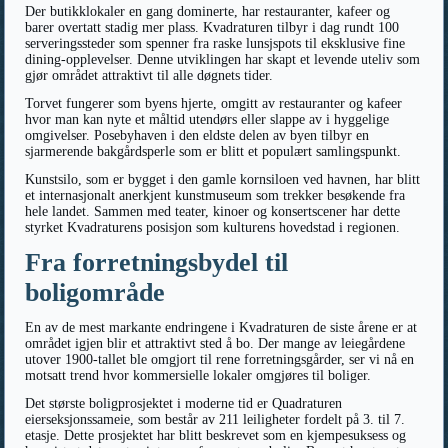
Der butikklokaler en gang dominerte, har restauranter, kafeer og
barer overtatt stadig mer plass. Kvadraturen tilbyr i dag rundt 100
serveringssteder som spenner fra raske lunsjspots til eksklusive fine
dining-opplevelser. Denne utviklingen har skapt et levende uteliv som
gjør området attraktivt til alle døgnets tider.
Torvet fungerer som byens hjerte, omgitt av restauranter og kafeer
hvor man kan nyte et måltid utendørs eller slappe av i hyggelige
omgivelser. Posebyhaven i den eldste delen av byen tilbyr en
sjarmerende bakgårdsperle som er blitt et populært samlingspunkt.
Kunstsilo, som er bygget i den gamle kornsiloen ved havnen, har blitt
et internasjonalt anerkjent kunstmuseum som trekker besøkende fra
hele landet. Sammen med teater, kinoer og konsertscener har dette
styrket Kvadraturens posisjon som kulturens hovedstad i regionen.
Fra forretningsbydel til
boligområde
En av de mest markante endringene i Kvadraturen de siste årene er at
området igjen blir et attraktivt sted å bo. Der mange av leiegårdene
utover 1900-tallet ble omgjort til rene forretningsgårder, ser vi nå en
motsatt trend hvor kommersielle lokaler omgjøres til boliger.
Det største boligprosjektet i moderne tid er Quadraturen
eierseksjonssameie, som består av 211 leiligheter fordelt på 3. til 7.
etasje. Dette prosjektet har blitt beskrevet som en kjempesuksess og