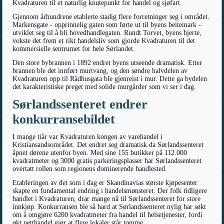
Kvadraturen til et naturlig knutepunkt for handel og sjøfart.
Gjennom århundrene etablerte stadig flere forretninger seg i området.
Markensgate - opprinnelig gaten som førte ut til byens beitemark -
utviklet seg til å bli hovedhandlegaten. Rundt Torvet, byens hjerte,
vokste det frem et rikt handelsliv som gjorde Kvadraturen til det
kommersielle sentrumet for hele Sørlandet.
Den store bybrannen i 1892 endret byens utseende dramatisk. Etter
brannen ble det innført murtvang, og den søndre halvdelen av
Kvadraturen opp til Rådhusgata ble gjenreist i mur. Dette ga bydelen
det karakteristiske preget med solide murgårder som vi ser i dag.
Sørlandssenteret endrer
konkurransebildet
I mange tiår var Kvadraturen kongen av varehandel i
Kristiansandsområdet. Det endret seg dramatisk da Sørlandssenteret
åpnet dørene utenfor byen. Med sine 155 butikker på 112.000
kvadratmeter og 3000 gratis parkeringsplasser har Sørlandssenteret
overtatt rollen som regionens dominerende handlested.
Etableringen av det som i dag er Skandinavias største kjøpesenter
skapte en fundamental endring i handelsmønsteret. Der folk tidligere
handlet i Kvadraturen, drar mange nå til Sørlandssenteret for store
innkjøp. Konkurransen ble så hard at Sørlandssenteret nylig har søkt
om å omgjøre 6200 kvadratmeter fra handel til helsetjenester, fordi
økt netthandel gjør at flere lokaler står tomme.