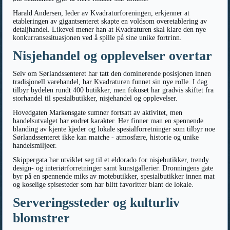
Harald Andersen, leder av Kvadraturforeningen, erkjenner at
etableringen av gigantsenteret skapte en voldsom overetablering av
detaljhandel. Likevel mener han at Kvadraturen skal klare den nye
konkurransesituasjonen ved å spille på sine unike fortrinn.
Nisjehandel og opplevelser overtar
Selv om Sørlandssenteret har tatt den dominerende posisjonen innen
tradisjonell varehandel, har Kvadraturen funnet sin nye rolle. I dag
tilbyr bydelen rundt 400 butikker, men fokuset har gradvis skiftet fra
storhandel til spesialbutikker, nisjehandel og opplevelser.
Hovedgaten Markensgate sumner fortsatt av aktivitet, men
handelsutvalget har endret karakter. Her finner man en spennende
blanding av kjente kjeder og lokale spesialforretninger som tilbyr noe
Sørlandssenteret ikke kan matche - atmosfære, historie og unike
handelsmiljøer.
Skippergata har utviklet seg til et eldorado for nisjebutikker, trendy
design- og interiørforretninger samt kunstgallerier. Dronningens gate
byr på en spennende miks av motebutikker, spesialbutikker innen mat
og koselige spisesteder som har blitt favoritter blant de lokale.
Serveringssteder og kulturliv
blomstrer