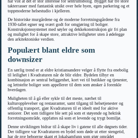
har vist at det er stor interesse for sentrumsbolig. Bygget har tre store
takterrasser med fantastisk utsikt over hele byen, egen parkering og et
toppmoderne helsestudio i kjelleren.
De historiske murgårdene og de moderne forretningsgårdene fra
1930-tallet egner seg svært godt for omgjøring til boliger.
Konstruksjonssystemet med søyler og dekkekonstruksjon gir fri plan
og mulighet for å skape store, attraktive leiligheter uten å ødelegge
den arkitektoniske verdien.
Populært blant eldre som
downsizer
En særlig trend er at eldre kristiansandere velger å flytte fra enebolig
til leilighet i Kvadraturen når de blir eldre. Bydelen tilbyr en
kombinasjon av sentral beliggenhet, kort vei til butikker og tjenester,
og lettstelte boliger som appellerer til dem som ønsker å forenkle
hverdagen.
Muligheten til å gå eller sykle til det meste, nærhet til
kulturopplevelser og restauranter, samt tilgang til helsetjenester og
offentlig transport, gjør Kvadraturen til et ideelt sted for aktive
seniorer. Det som tidligere ble sett på som et støyende og hektisk
forretningsområde, oppfattes nå som et levende og trygt bomiljø.
Denne utviklingen bidrar til å skape liv i gatene til alle døgnets tider.
Der tidligere var Kvadraturen en bydel som døde ut etter stengetid,
har de nye beboerne skapt et lokalsamfunn som gjør området