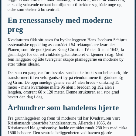
et stadig voksende urbant bomiljø som tiltrekker seg både unge og
eldre som ønsker å bo sentralt.
En renessanseby med moderne
preg
Kvadraturen fikk sitt navn fra byplanleggeren Hans Jacobsen Schiørts
systematiske oppdeling av området i 54 rektangulære kvartaler.
Planen, som ble godkjent av Kong Christian IV den 6. mai 1642, la
grunnlaget for det rettvinklede gatemønsteret vi kjenner i dag. Med
fem langgater og åtte tverrgater skapte planleggerne en moderne by
etter tidens idealer.
Det som en gang var furubevokst sandbanke brukt som beitemark, ble
transformert til en velorganisert by på eiendommene til gårdene Eg
og Grim. De opprinnelige gatene var 24 alen brede - omkring 15
meter - mens kvartalene målte 96 alen i bredden og 192 alen i
lengden, omtrent 60 x 120 meter. Denne strukturen er i stor grad
bevart den dag i dag.
Århundrer som handelens hjerte
Fra grunnleggelsen og frem til moderne tid har Kvadraturen vært
Kristiansands ubestridte handelssentrum. Allerede i 1666, da
Kristiansand ble garnisonsby, hadde området rundt 230 hus med cirka
1500 beboere. Den sentrale beliggenheten ved havnen gjorde