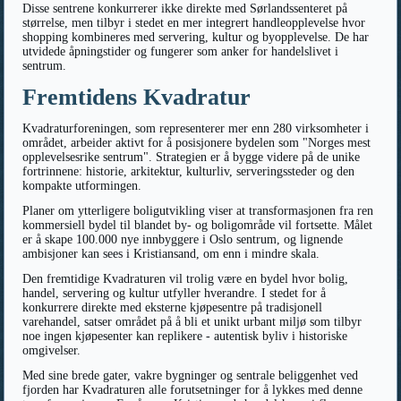
Disse sentrene konkurrerer ikke direkte med Sørlandssenteret på
størrelse, men tilbyr i stedet en mer integrert handleopplevelse hvor
shopping kombineres med servering, kultur og byopplevelse. De har
utvidede åpningstider og fungerer som anker for handelslivet i
sentrum.
Fremtidens Kvadratur
Kvadraturforeningen, som representerer mer enn 280 virksomheter i
området, arbeider aktivt for å posisjonere bydelen som "Norges mest
opplevelsesrike sentrum". Strategien er å bygge videre på de unike
fortrinnene: historie, arkitektur, kulturliv, serveringssteder og den
kompakte utformingen.
Planer om ytterligere boligutvikling viser at transformasjonen fra ren
kommersiell bydel til blandet by- og boligområde vil fortsette. Målet
er å skape 100.000 nye innbyggere i Oslo sentrum, og lignende
ambisjoner kan sees i Kristiansand, om enn i mindre skala.
Den fremtidige Kvadraturen vil trolig være en bydel hvor bolig,
handel, servering og kultur utfyller hverandre. I stedet for å
konkurrere direkte med eksterne kjøpesentre på tradisjonell
varehandel, satser området på å bli et unikt urbant miljø som tilbyr
noe ingen kjøpesenter kan replikere - autentisk byliv i historiske
omgivelser.
Med sine brede gater, vakre bygninger og sentrale beliggenhet ved
fjorden har Kvadraturen alle forutsetninger for å lykkes med denne