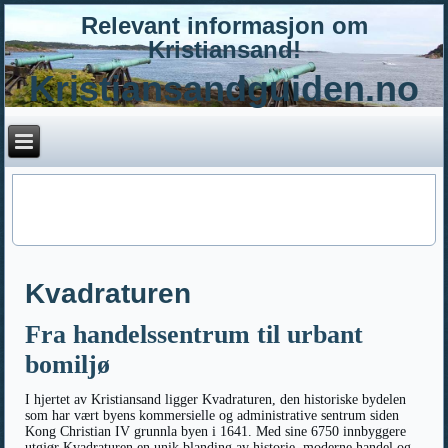
Relevant informasjon om
Kristiansand!
Kristiansandguiden.no
Kvadraturen
Fra handelssentrum til urbant
bomiljø
I hjertet av Kristiansand ligger Kvadraturen, den historiske bydelen
som har vært byens kommersielle og administrative sentrum siden
Kong Christian IV grunnla byen i 1641. Med sine 6750 innbyggere
utgjør Kvadraturen en unik blanding av historie, moderne handel og