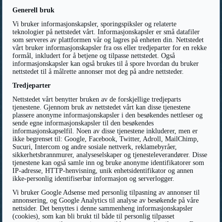
Generell bruk
Vi bruker informasjonskapsler, sporingspiksler og relaterte
teknologier på nettstedet vårt. Informasjonskapsler er små datafiler
som serveres av plattformen vår og lagres på enheten din. Nettstedet
vårt bruker informasjonskapsler fra oss eller tredjeparter for en rekke
formål, inkludert for å betjene og tilpasse nettstedet. Også
informasjonskapsler kan også brukes til å spore hvordan du bruker
nettstedet til å målrette annonser mot deg på andre nettsteder.
Tredjeparter
Nettstedet vårt benytter bruken av de forskjellige tredjeparts
tjenestene. Gjennom bruk av nettstedet vårt kan disse tjenestene
plassere anonyme informasjonskapsler i den besøkendes nettleser og
sende egne informasjonskapsler til den besøkendes
informasjonskapselfil. Noen av disse tjenestene inkluderer, men er
ikke begrenset til: Google, Facebook, Twitter, Adroll, MailChimp,
Sucuri, Intercom og andre sosiale nettverk, reklamebyråer,
sikkerhetsbrannmurer, analyseselskaper og tjenesteleverandører. Disse
tjenestene kan også samle inn og bruke anonyme identifikatorer som
IP-adresse, HTTP-henvisning, unik enhetsidentifikator og annen
ikke-personlig identifiserbar informasjon og serverlogger.
Vi bruker Google Adsense med personlig tilpasning av annonser til
annonsering, og Google Analytics til analyse av besøkende på våre
nettsider. Det benyttes i denne sammenheng informasjonskapsler
(cookies), som kan bli brukt til både til personlig tilpasset