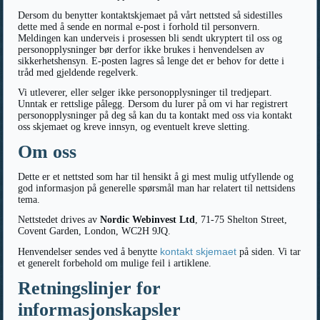
Dersom du benytter kontaktskjemaet på vårt nettsted så sidestilles
dette med å sende en normal e-post i forhold til personvern.
Meldingen kan underveis i prosessen bli sendt ukryptert til oss og
personopplysninger bør derfor ikke brukes i henvendelsen av
sikkerhetshensyn. E-posten lagres så lenge det er behov for dette i
tråd med gjeldende regelverk.
Vi utleverer, eller selger ikke personopplysninger til tredjepart.
Unntak er rettslige pålegg. Dersom du lurer på om vi har registrert
personopplysninger på deg så kan du ta kontakt med oss via kontakt
oss skjemaet og kreve innsyn, og eventuelt kreve sletting.
Om oss
Dette er et nettsted som har til hensikt å gi mest mulig utfyllende og
god informasjon på generelle spørsmål man har relatert til nettsidens
tema.
Nettstedet drives av
Nordic Webinvest Ltd
, 71-75 Shelton Street,
Covent Garden, London, WC2H 9JQ.
kontakt skjemaet
Henvendelser sendes ved å benytte
på siden. Vi tar
et generelt forbehold om mulige feil i artiklene.
Retningslinjer for
informasjonskapsler