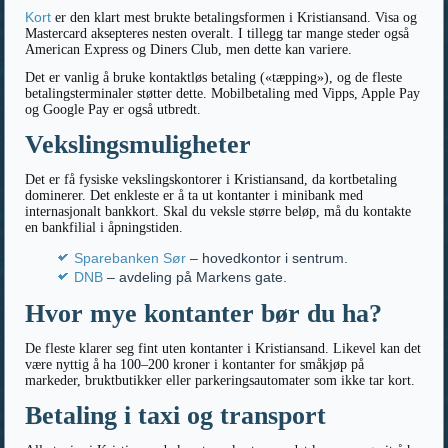
Kort
er den klart mest brukte betalingsformen i Kristiansand. Visa og
Mastercard aksepteres nesten overalt. I tillegg tar mange steder også
American Express og Diners Club, men dette kan variere.
Det er vanlig å bruke kontaktløs betaling («tæpping»), og de fleste
betalingsterminaler støtter dette. Mobilbetaling med Vipps, Apple Pay
og Google Pay er også utbredt.
Vekslingsmuligheter
Det er få fysiske vekslingskontorer i Kristiansand, da kortbetaling
dominerer. Det enkleste er å ta ut kontanter i minibank med
internasjonalt bankkort. Skal du veksle større beløp, må du kontakte
en bankfilial i åpningstiden.
Sparebanken Sør
– hovedkontor i sentrum.
DNB
– avdeling på Markens gate.
Hvor mye kontanter bør du ha?
De fleste klarer seg fint uten kontanter i Kristiansand. Likevel kan det
være nyttig å ha 100–200 kroner i kontanter for småkjøp på
markeder, bruktbutikker eller parkeringsautomater som ikke tar kort.
Betaling i taxi og transport