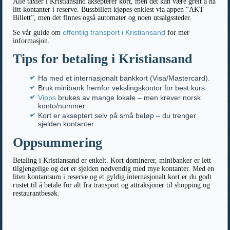
Alle taxier i Kristiansand aksepterer kort, men det kan være greit å ha
litt kontanter i reserve. Bussbillett kjøpes enklest via appen “AKT
Billett”, men det finnes også automater og noen utsalgssteder.
offentlig transport i Kristiansand
Se vår guide om
for mer
informasjon.
Tips for betaling i Kristiansand
Ha med et internasjonalt bankkort (Visa/Mastercard).
Bruk minibank fremfor vekslingskontor for best kurs.
Vipps
brukes av mange lokale – men krever norsk
konto/nummer.
Kort er akseptert selv på små beløp – du trenger
sjelden kontanter.
Oppsummering
Betaling i Kristiansand er enkelt. Kort dominerer, minibanker er lett
tilgjengelige og det er sjelden nødvendig med mye kontanter. Med en
liten kontantsum i reserve og et gyldig internasjonalt kort er du godt
rustet til å betale for alt fra transport og attraksjoner til shopping og
restaurantbesøk.