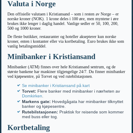
Valuta i Norge
Den offisielle valutaen i Kristiansand – som i resten av Norge – er
norske kroner (NOK). 1 krone deles i 100 øre, men myntene i øre
brukes ikke lenger i daglig handel. Vanlige sedler er 50, 100, 200,
500 og 1000 kroner.
De fleste butikker, restauranter og hoteller aksepterer kun norske
kroner, enten i kontanter eller via kortbetaling. Euro brukes ikke som
vanlig betalingsmiddel.
Minibanker i Kristiansand
Minibanker (ATM) finnes over hele Kristiansand sentrum, og de
største bankene har maskiner tilgjengelige 24/7. Du finner minibanker
ved kjøpesentre, på Torvet og ved rutebilstasjonen.
Se minibanker i Kristiansand på kart
Torvet:
Flere banker med minibanker i nærheten av
Domkirken
.
Markens gate:
Hovedgågata har minibanker tilknyttet
banker og kjøpesentre.
Rutebilstasjonen:
Praktisk for reisende som kommer
med buss eller tog.
Kortbetaling