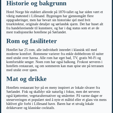
Historie og bakgrunn
Hotel Norge ble etablert allerede på 1870-tallet og har siden vært et
viktig møtested i Lillesand. Bygningen har gjennomgått flere
oppgraderinger, men har bevart sin historiske sjel med hvit
trearkitektur, originale detaljer og sørlandsk sjarm. Det har huset alt
fra handelsreisende til kunstnere, og har i dag status som et av de
mest tradisjonsrike hotellene på Sørlandet.
Rom og fasiliteter
Hotellet har 25 rom, alle individuelt innredet i klassisk stil med
moderne komfort. Rommene varierer fra enkle dobbeltrom til suiter
med utsikt over havna. Alle rom har eget bad, TV, gratis Wi-Fi og
komfortable senger. Noen rom har også balkong. Frokost serveres i
hotellets restaurant, og om sommeren kan man spise ute på terrassen
med utsikt over sjøen.
Mat og drikke
Hotellets restaurant byr på en meny inspirert av lokale råvarer fra
Sørlandet. Fisk og skalldyr står naturlig i fokus, men det serveres
også kjøttretter, vegetaralternativer og småretter. På varme dager er
uteserveringen et populært sted å nyte et måltid eller et glass vin mens
båtlivet glir forbi i Lillesand havn. Baren har et utvalg lokale
drikkevarer og klassiske cocktails.