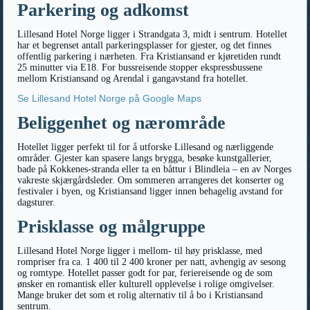
Parkering og adkomst
Lillesand Hotel Norge ligger i Strandgata 3, midt i sentrum. Hotellet
har et begrenset antall parkeringsplasser for gjester, og det finnes
offentlig parkering i nærheten. Fra Kristiansand er kjøretiden rundt
25 minutter via E18. For bussreisende stopper ekspressbussene
mellom Kristiansand og Arendal i gangavstand fra hotellet.
Se Lillesand Hotel Norge på Google Maps
Beliggenhet og nærområde
Hotellet ligger perfekt til for å utforske Lillesand og nærliggende
områder. Gjester kan spasere langs brygga, besøke kunstgallerier,
bade på Kokkenes-stranda eller ta en båttur i Blindleia – en av Norges
vakreste skjærgårdsleder. Om sommeren arrangeres det konserter og
festivaler i byen, og Kristiansand ligger innen behagelig avstand for
dagsturer.
Prisklasse og målgruppe
Lillesand Hotel Norge ligger i mellom- til høy prisklasse, med
rompriser fra ca. 1 400 til 2 400 kroner per natt, avhengig av sesong
og romtype. Hotellet passer godt for par, feriereisende og de som
ønsker en romantisk eller kulturell opplevelse i rolige omgivelser.
Mange bruker det som et rolig alternativ til å bo i Kristiansand
sentrum.